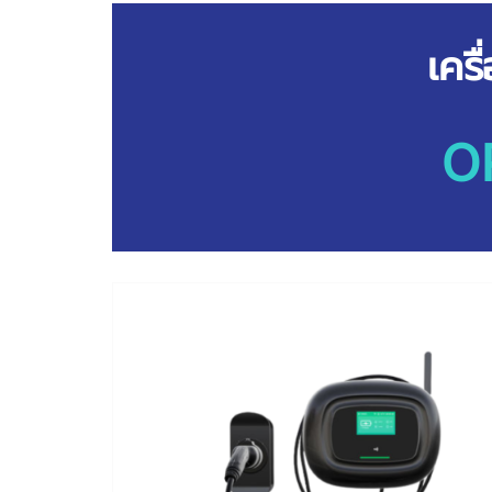
เคร
O